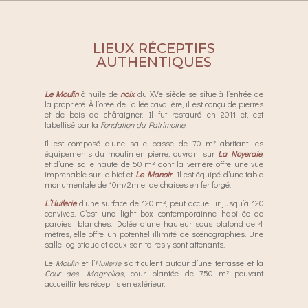
LIEUX RÉCEPTIFS
AUTHENTIQUES
Le
Moulin
à huile de
noix
du XVe siècle se situe à l’entrée de
la propriété. À l’orée de l’allée cavalière, il est conçu de pierres
et de bois de châtaigner. Il fut restauré en 2011 et, est
labellisé par la
Fondation du Patrimoine
.
Il est composé d’une salle basse de 70 m² abritant les
équipements du moulin en pierre, ouvrant sur
La
Noyeraie
,
et d’une salle haute de 50 m² dont la verrière offre une vue
imprenable sur le bief et
Le Manoir
. Il est équipé d’une table
monumentale de 10m/2m et de chaises en fer forgé.
L’
Huilerie
d’une surface de 120 m², peut accueillir jusqu’à 120
convives. C’est une light box contemporainne habillée de
paroies blanches. Dotée d’une hauteur sous plafond de 4
mètres, elle offre un potentiel illimité de scénographies. Une
salle logistique et deux sanitaires y sont attenants.
Le
Moulin
et l’
Huilerie
s’articulent autour d’une terrasse et la
Cour des Magnolias
, cour plantée de 750 m² pouvant
accueillir les réceptifs en extérieur.