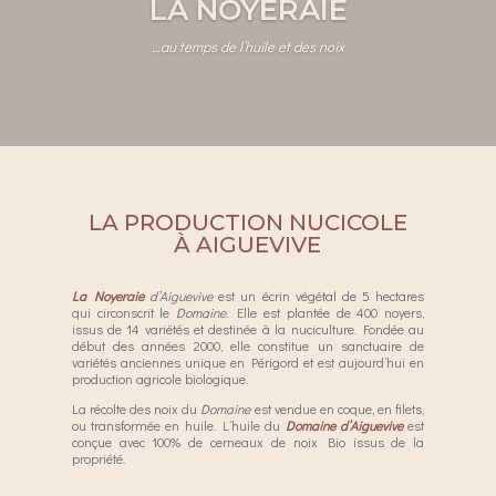
LA NOYERAIE
…au temps de l’huile et des noix
LA PRODUCTION NUCICOLE
À AIGUEVIVE
La Noyeraie
d’Aiguevive
est un écrin végétal de 5 hectares
qui circonscrit le
Domaine
. Elle est plantée de 400 noyers,
issus de 14 variétés et destinée à la nuciculture. Fondée au
début des années 2000, elle constitue un sanctuaire de
variétés anciennes unique en Périgord et est aujourd’hui en
production agricole biologique.
La récolte des noix du
Domaine
est vendue en coque, en filets,
ou transformée en huile. L’huile du
Domaine d’Aiguevive
est
conçue avec 100% de cerneaux de noix Bio issus de la
propriété.