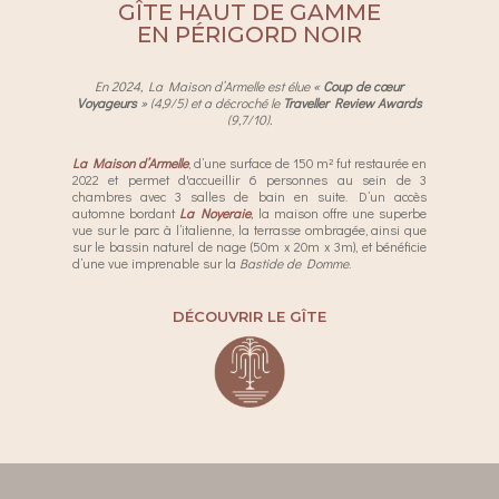
GÎTE HAUT DE GAMME
EN PÉRIGORD NOIR
En 2024, La Maison d’Armelle est élue «
Coup de cœur
Voyageurs
» (4,9/5) et a décroché le
Traveller Review Awards
(9,7/10).
La
Maison d’Armelle
, d’une surface de 150 m² fut restaurée en
2022 et permet d'accueillir 6 personnes au sein de 3
chambres avec 3 salles de bain en suite. D’un accès
automne bordant
La Noyeraie
,
la maison offre une superbe
vue sur le parc à l’italienne, la terrasse ombragée, ainsi que
sur le bassin naturel de nage (50m x 20m x 3m), et bénéficie
d’une vue imprenable sur la
Bastide de Domme
.
DÉCOUVRIR LE GÎTE