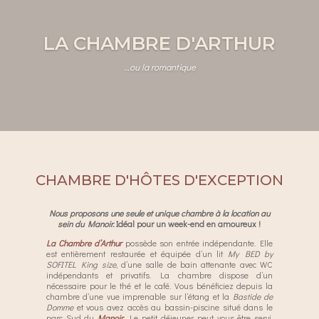
LA CHAMBRE D'ARTHUR
…ou la romantique
CHAMBRE D'HÔTES D'EXCEPTION
Nous proposons une seule et unique chambre à la location au
sein du Manoir.
Idéal pour un week-end en amoureux !
La
Chambre d’Arthur
possède son entrée indépendante. Elle
est entièrement restaurée et équipée d’un lit
My BED by
SOFITEL King size
, d’une salle de bain attenante avec WC
indépendants et privatifs. La chambre dispose d’un
nécessaire pour le thé et le café. Vous bénéficiez depuis la
chambre d’une vue imprenable sur l’étang et la
Bastide de
Domme
et vous avez accès au bassin-piscine situé dans le
parc Sud du
Manoir
. Le petit déjeuner peut vous être servi,