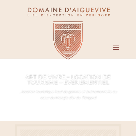
…location touristique haut de gamme et événementielle au
cœur du triangle d’or du Périgord