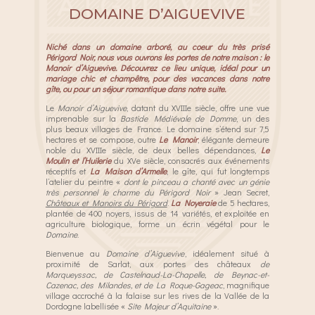
DOMAINE D’AIGUEVIVE
Niché dans un domaine arboré, au coeur du très prisé
Périgord Noir, nous vous ouvrons les portes de notre maison : le
Manoir d’Aiguevive.
Découvrez ce lieu unique, idéal pour un
mariage chic et champêtre, pour des vacances dans notre
gîte, ou pour un séjour romantique dans notre suite.
Le
Manoir d’Aiguevive
, datant du XVIIIe siècle, offre une vue
imprenable sur la
Bastide Médiévale de Domme
, un des
plus beaux villages de France. Le domaine s’étend sur 7,5
hectares et se compose, outre
Le Manoir
, élégante demeure
noble du XVIIIe siècle, de deux belles dépendances,
Le
Moulin et l’Huilerie
du XVe siècle, consacrés aux événements
réceptifs et
La Maison d’Armelle
, le gîte, qui fut longtemps
l’atelier du peintre «
dont le pinceau a chanté avec un génie
très personnel le charme du Périgord Noir
» Jean Secret,
Châteaux et Manoirs du Périgord
.
La Noyeraie
de 5 hectares,
plantée de 400 noyers, issus de 14 variétés, et exploitée en
agriculture biologique, forme un écrin végétal pour le
Domaine
.
Bienvenue au
Domaine d’Aiguevive
, idéalement situé à
proximité de Sarlat, aux portes des châteaux
de
Marqueyssac, de Castelnaud-La-Chapelle, de Beynac-et-
Cazenac, des Milandes, et de La Roque-Gageac
, magnifique
village accroché à la falaise sur les rives de la Vallée de la
Dordogne labellisée «
Site Majeur d’Aquitaine
».