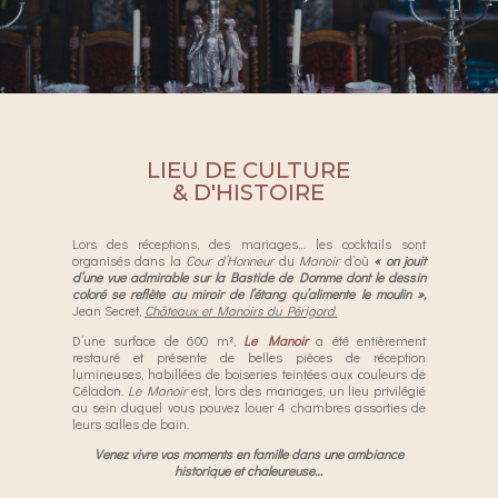
LIEU DE CULTURE
& D'HISTOIRE
Lors des réceptions, des mariages… les cocktails sont
organisés dans la
Cour d’Honneur
du
Manoir
d’où
« on jouit
d’une vue admirable sur la Bastide de Domme dont le dessin
coloré se reflète au miroir de l’étang qu’alimente le moulin »,
Jean Secret,
Châteaux et Manoirs du Périgord
.
D’une surface de 600 m²,
Le Manoir
a été entièrement
restauré et présente de belles pièces de réception
lumineuses, habillées de boiseries teintées aux couleurs de
Céladon.
Le Manoir
est, lors des mariages, un lieu privilégié
au sein duquel vous pouvez louer 4 chambres assorties de
leurs salles de bain.
Venez vivre vos moments en famille dans une ambiance
historique et chaleureuse…