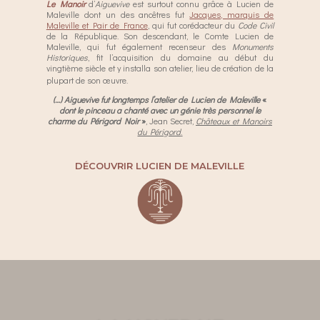
Le Manoir
d’
Aiguevive
est surtout connu grâce à Lucien de
Maleville dont un des ancêtres fut
Jacques, marquis de
Maleville et Pair de France
, qui fut corédacteur du
Code Civil
de la République. Son descendant, le Comte Lucien de
Maleville, qui fut également recenseur des
Monuments
Historiques
, fit l’acquisition du domaine au début du
vingtième siècle et y installa son atelier, lieu de création de la
plupart de son œuvre.
(…) Aiguevive fut longtemps l’atelier de Lucien de Maleville
«
dont le pinceau a chanté avec un génie très personnel le
charme du Périgord Noir
»
, Jean Secret,
Châteaux et Manoirs
du Périgord
.
DÉCOUVRIR LUCIEN DE MALEVILLE